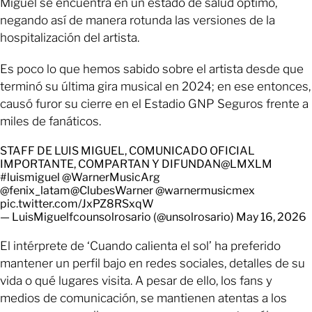
Miguel se encuentra en un estado de salud óptimo,
negando así de manera rotunda las versiones de la
hospitalización del artista.
Es poco lo que hemos sabido sobre el artista desde que
terminó su última gira musical en 2024; en ese entonces,
causó furor su cierre en el Estadio GNP Seguros frente a
miles de fanáticos.
STAFF DE LUIS MIGUEL, COMUNICADO OFICIAL
IMPORTANTE, COMPARTAN Y DIFUNDAN
@LMXLM
#luismiguel
@WarnerMusicArg
@fenix_latam
@ClubesWarner
@warnermusicmex
pic.twitter.com/JxPZ8RSxqW
— LuisMiguelfcounsolrosario (@unsolrosario)
May 16, 2026
El intérprete de ‘Cuando calienta el sol’ ha preferido
mantener un perfil bajo en redes sociales, detalles de su
vida o qué lugares visita. A pesar de ello, los fans y
medios de comunicación, se mantienen atentas a los