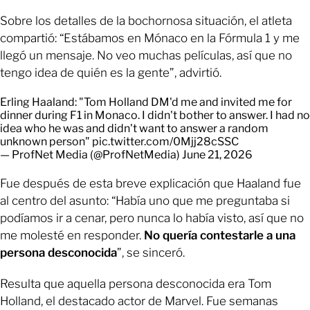
Sobre los detalles de la bochornosa situación, el atleta
compartió: “Estábamos en Mónaco en la Fórmula 1 y me
llegó un mensaje. No veo muchas películas, así que no
tengo idea de quién es la gente”, advirtió.
Erling Haaland: "Tom Holland DM'd me and invited me for
dinner during F1 in Monaco. I didn't bother to answer. I had no
idea who he was and didn't want to answer a random
unknown person"
pic.twitter.com/0Mjj28cSSC
— ProfNet Media (@ProfNetMedia)
June 21, 2026
Fue después de esta breve explicación que Haaland fue
al centro del asunto: “Había uno que me preguntaba si
podíamos ir a cenar, pero nunca lo había visto, así que no
me molesté en responder.
No quería contestarle a una
persona desconocida
”, se sinceró.
Resulta que aquella persona desconocida era Tom
Holland, el destacado actor de Marvel. Fue semanas