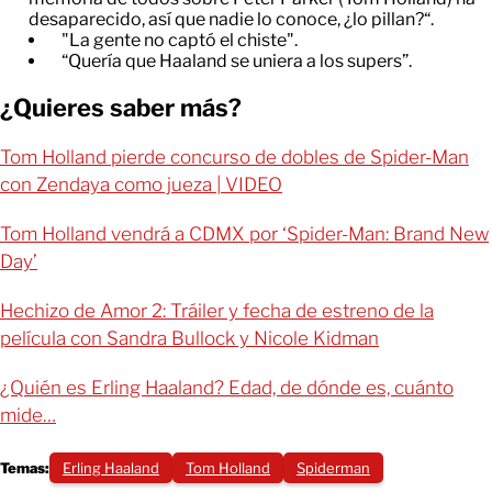
desaparecido, así que nadie lo conoce, ¿lo pillan?“.
"La gente no captó el chiste".
“Quería que Haaland se uniera a los supers”.
¿Quieres saber más?
Tom Holland pierde concurso de dobles de Spider-Man
con Zendaya como jueza | VIDEO
Tom Holland vendrá a CDMX por ‘Spider-Man: Brand New
Day’
Hechizo de Amor 2: Tráiler y fecha de estreno de la
película con Sandra Bullock y Nicole Kidman
¿Quién es Erling Haaland? Edad, de dónde es, cuánto
mide…
Temas:
Erling Haaland
Tom Holland
Spiderman