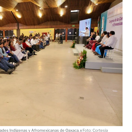
dades Indígenas y Afromexicanas de Oaxaca.
ı
Foto: Cortesía