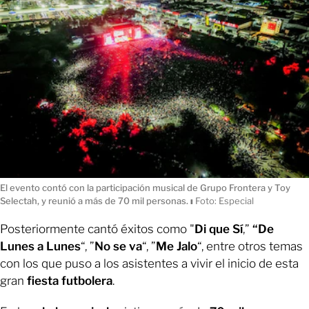
El evento contó con la participación musical de Grupo Frontera y Toy
Selectah, y reunió a más de 70 mil personas.
ı
Foto: Especial
Posteriormente cantó éxitos como "
Di que Sí
,”
“De
Lunes a Lunes
“, ”
No se va
“, ”
Me Jalo
“, entre otros temas
con los que puso a los asistentes a vivir el inicio de esta
gran
fiesta futbolera
.