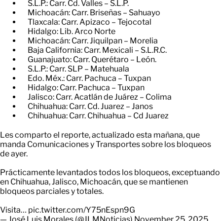
S.L.P.: Carr. Cd. Valles – S.L.P.
Michoacán: Carr. Briseñas – Sahuayo
Tlaxcala: Carr. Apizaco – Tejocotal
Hidalgo: Lib. Arco Norte
Michoacán: Carr. Jiquilpan – Morelia
Baja California: Carr. Mexicali – S.L.R.C.
Guanajuato: Carr. Querétaro – León.
S.L.P.: Carr. SLP – Matehuala
Edo. Méx.: Carr. Pachuca – Tuxpan
Hidalgo: Carr. Pachuca – Tuxpan
Jalisco: Carr. Acatlán de Juárez – Colima
Chihuahua: Carr. Cd. Juarez – Janos
Chihuahua: Carr. Chihuahua – Cd Juarez
Les comparto el reporte, actualizado esta mañana, que
manda Comunicaciones y Transportes sobre los bloqueos
de ayer.
Prácticamente levantados todos los bloqueos, exceptuando
en Chihuahua, Jalisco, Michoacán, que se mantienen
bloqueos parciales y totales.
Visita…
pic.twitter.com/Y75nEspn9G
— José Luis Morales (@JLMNoticias)
November 25, 2025