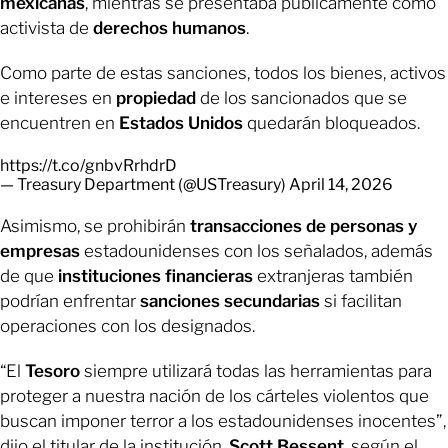
mexicanas
, mientras se presentaba públicamente como
activista de
derechos humanos
.
Como parte de estas sanciones, todos los bienes, activos
e intereses en
propiedad
de los sancionados que se
encuentren en
Estados Unidos
quedarán bloqueados.
https://t.co/gnbvRrhdrD
— Treasury Department (@USTreasury)
April 14, 2026
Asimismo, se prohibirán
transacciones de personas y
empresas
estadounidenses con los señalados, además
de que
instituciones financieras
extranjeras también
podrían enfrentar
sanciones secundarias
si facilitan
operaciones con los designados.
“El
Tesoro
siempre utilizará todas las herramientas para
proteger a nuestra nación de los cárteles violentos que
buscan imponer terror a los estadounidenses inocentes”,
dijo el titular de la institución,
Scott Bessent
, según el