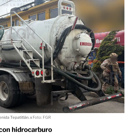
enida Tepatitlán.
ı
Foto: FGR
con hidrocarburo