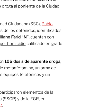
e droga al poniente de la Ciudad
uridad Ciudadana (SSC),
Pablo
s de los detenidos, identificados
liano Farid “N”
,
cuentan con
por homicidio
calificado en grado
ron
106 dosis de aparente droga
,
de metanfetamina, un arma de
os equipos telefónicos y un
participaron elementos de la
a (SSCP) y de la FGR, en
C
.