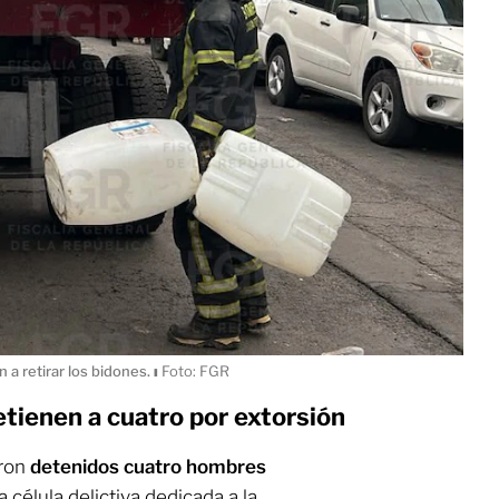
a retirar los bidones.
ı
Foto: FGR
detienen a cuatro por extorsión
ron
detenidos cuatro hombres
célula delictiva dedicada a la