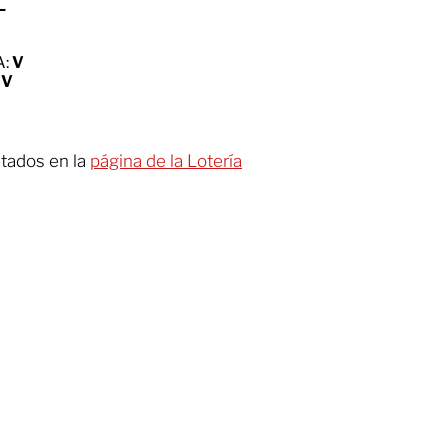
L
A:
V
:
V
tados en la
página de la Lotería