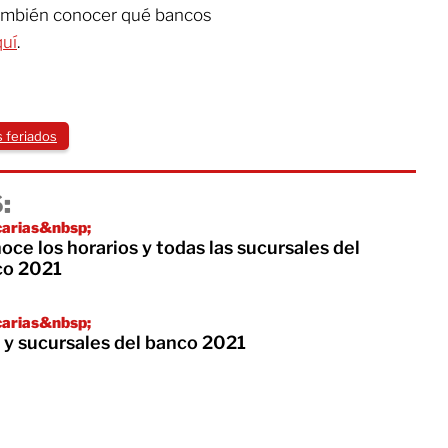
también conocer qué bancos
quí
.
s feriados
:
carias&nbsp;
ce los horarios y todas las sucursales del
co 2021
carias&nbsp;
 y sucursales del banco 2021