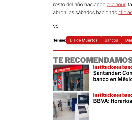
resto del año haciendo
clic aquí
; 
abren los sábados haciendo
clic a
vc
Temas:
Día de Muertos
Bancos
Día
TE RECOMENDAMOS
Instituciones ban
Santander: Cono
banco en Méxi
Instituciones ban
BBVA: Horarios