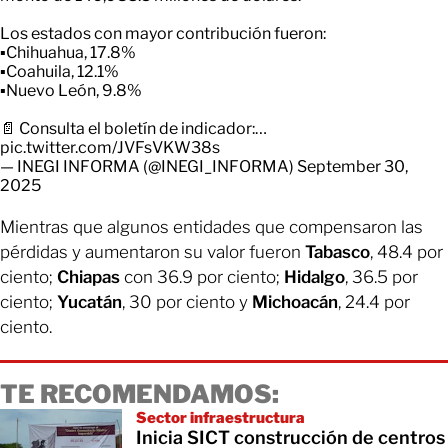
Los estados con mayor contribución fueron:
▪️Chihuahua, 17.8%
▪️Coahuila, 12.1%
▪️Nuevo León, 9.8%
📄 Consulta el boletín de indicador:…
pic.twitter.com/JVFsVKW38s
— INEGI INFORMA (@INEGI_INFORMA)
September 30,
2025
Mientras que algunos entidades que compensaron las
pérdidas y aumentaron su valor fueron
Tabasco
, 48.4 por
ciento;
Chiapas
con 36.9 por ciento;
Hidalgo
, 36.5 por
ciento;
Yucatán
, 30 por ciento y
Michoacán
, 24.4 por
ciento.
TE RECOMENDAMOS:
Sector infraestructura
Inicia SICT construcción de centros