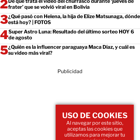
De qué trata el video del churrasco durante ‘jueves de
frater’ que se volvió viral en Bolivia
¿Qué pasó con Helena, la hija de Elize Matsunaga, dónde
está hoy? | FOTOS
Super Astro Luna: Resultado del último sorteo HOY 6
de agosto
¿Quién es la influencer paraguaya Maca Díaz, y cuál es
su video más viral?
Publicidad
USO DE COOKIES
Al navegar por este sitio,
aceptas las cookies que
utilizamos para mejorar tu