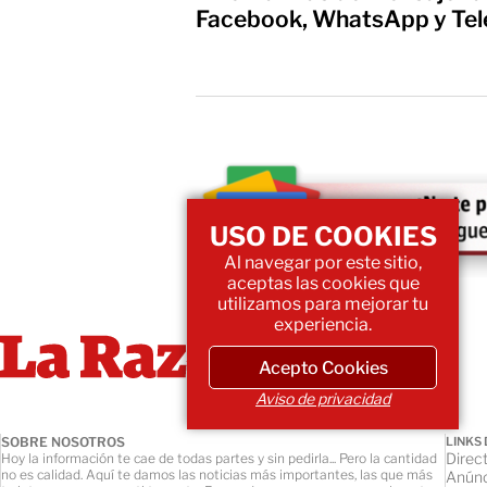
Facebook, WhatsApp y Te
USO DE COOKIES
Al navegar por este sitio,
aceptas las cookies que
utilizamos para mejorar tu
experiencia.
Acepto Cookies
Aviso de privacidad
SOBRE NOSOTROS
LINKS 
Direct
Hoy la información te cae de todas partes y sin pedirla... Pero la cantidad
no es calidad. Aquí te damos las noticias más importantes, las que más
Anúnc