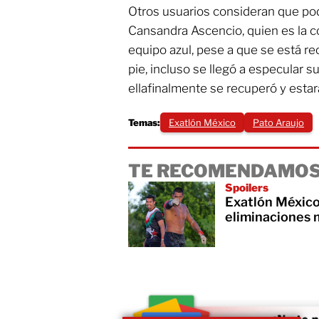
Otros usuarios consideran que pod
Cansandra Ascencio, quien es la c
equipo azul, pese a que se está r
pie, incluso se llegó a especular s
ellafinalmente se recuperó y estará 
Temas:
Exatlón México
Pato Araujo
TE RECOMENDAMOS
Spoilers
Exatlón México
eliminaciones 