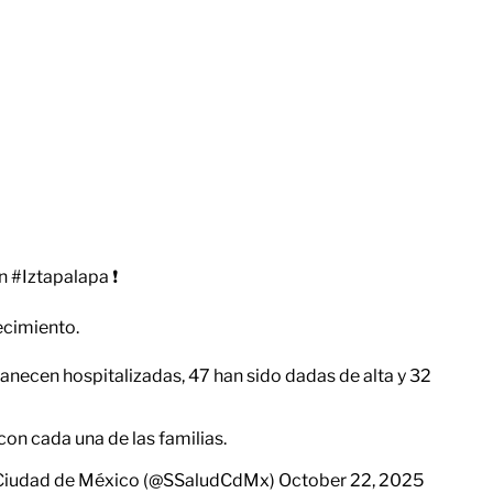
en
#Iztapalapa
❗️
ecimiento.
necen hospitalizadas, 47 han sido dadas de alta y 32
con cada una de las familias.
la Ciudad de México (@SSaludCdMx)
October 22, 2025