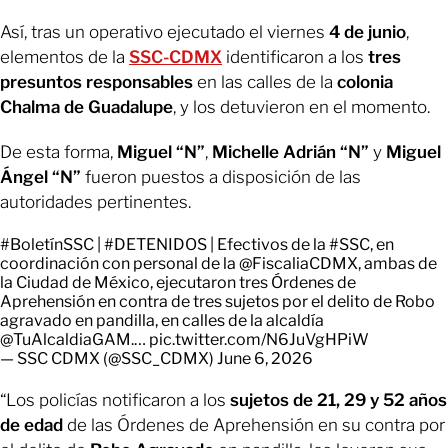
Así, tras un operativo ejecutado el viernes
4 de junio
,
elementos de la
SSC-CDMX
identificaron a los
tres
presuntos responsables
en las calles de la
colonia
Chalma de Guadalupe
, y los detuvieron en el momento.
De esta forma,
Miguel “N”
,
Michelle Adrián “N”
y
Miguel
Ángel “N”
fueron puestos a disposición de las
autoridades pertinentes.
#BoletínSSC
|
#DETENIDOS
| Efectivos de la
#SSC
, en
coordinación con personal de la
@FiscaliaCDMX
, ambas de
la Ciudad de México, ejecutaron tres Órdenes de
Aprehensión en contra de tres sujetos por el delito de Robo
agravado en pandilla, en calles de la alcaldía
@TuAlcaldiaGAM
.…
pic.twitter.com/N6JuVgHPiW
— SSC CDMX (@SSC_CDMX)
June 6, 2026
“Los policías notificaron a los
sujetos de 21, 29 y 52 años
de edad
de las Órdenes de Aprehensión en su contra por