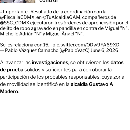
control
#Importante
| Resultado de la coordinación con la
@FiscaliaCDMX
, en
@TuAlcaldiaGAM
, compañeros de
@SSC_CDMX
ejecutaron tres órdenes de aprehensión por el
delito de robo agravado en pandilla en contra de Miguel "N",
Michelle Adrián "N" y Miguel Ángel "N".
Se les relaciona con 15…
pic.twitter.com/ODw9YA69XD
— Pablo Vázquez Camacho (@PabloVazC)
June 6, 2026
Al avanzar las
investigaciones
, se obtuvieron los
datos
de prueba
sólidos y suficientes para corroborar la
participación de los probables responsables, cuya zona
de movilidad se identificó en la
alcaldía Gustavo A
Madero
.