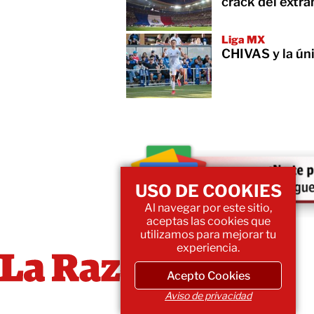
crack del extra
Liga MX
CHIVAS y la ún
USO DE COOKIES
Al navegar por este sitio,
aceptas las cookies que
utilizamos para mejorar tu
experiencia.
Acepto Cookies
Aviso de privacidad