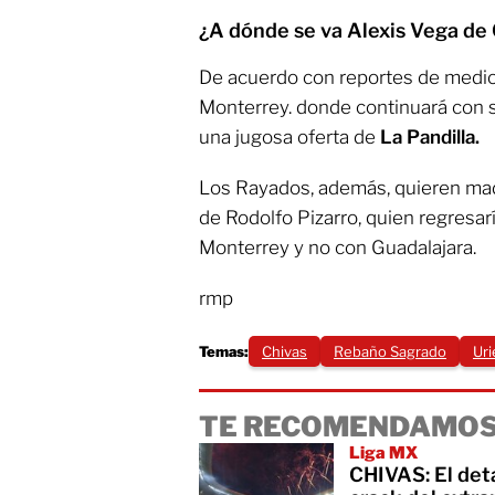
¿A dónde se va Alexis Vega de
De acuerdo con reportes de medios
Monterrey. donde continuará con s
una jugosa oferta de
La Pandilla.
Los Rayados, además, quieren mad
de Rodolfo Pizarro, quien regresar
Monterrey y no con Guadalajara.
rmp
Temas:
Chivas
Rebaño Sagrado
Uri
TE RECOMENDAMOS
Liga MX
CHIVAS: El deta