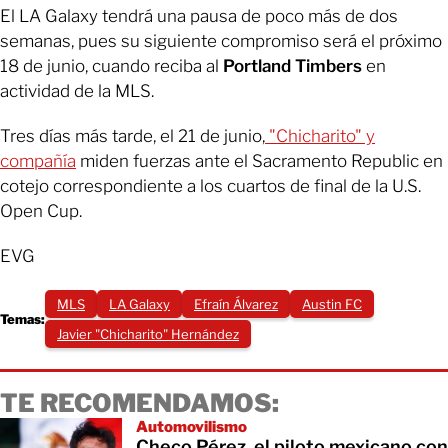
El LA Galaxy tendrá una pausa de poco más de dos
semanas, pues su siguiente compromiso será el próximo
18 de junio, cuando reciba al
Portland Timbers
en
actividad de la MLS.
Tres días más tarde, el 21 de junio,
"Chicharito" y
compañía
miden fuerzas ante el Sacramento Republic en
cotejo correspondiente a los cuartos de final de la U.S.
Open Cup.
EVG
MLS
LA Galaxy
Efraín Álvarez
Austin FC
Temas:
Javier "Chicharito" Hernández
TE RECOMENDAMOS:
Automovilismo
Checo Pérez, el piloto mexicano con