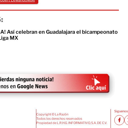
obert Lewandowski
:
! Así celebran en Guadalajara el bicampeonato
 Liga MX
Siguenos
Copyright © La Razón
Todos los derechos reservados
Propiedad de L.R.H.G. INFORMATIVO, S.A. DE C.V.