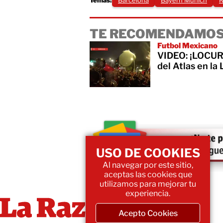
Temas:
Barcelona
Bayern Munich
R
TE RECOMENDAMOS
Futbol Mexicano
VIDEO: ¡LOCURA
del Atlas en la
USO DE COOKIES
Al navegar por este sitio,
aceptas las cookies que
utilizamos para mejorar tu
experiencia.
Acepto Cookies