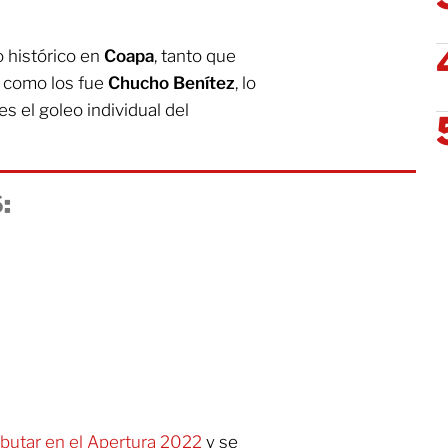
o histórico en
Coapa
, tanto que
s como los fue
Chucho Benítez
, lo
s el goleo individual del
:
ebutar en el Apertura 2022
y se