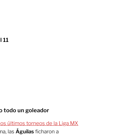
l 11
o todo un goleador
 los últimos torneos de la Liga MX
ma, las
Águilas
ficharon a