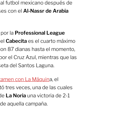
e al futbol mexicano después de
ses con el
Al-Nassr de Arabia
 por la
Professional League
 el
Cabecita
es el cuarto máximo
on 87 dianas hasta el momento,
por el Cruz Azul, mientras que las
seta del Santos Laguna.
rtamen con La Máquin
a, el
 tres veces, una de las cuales
 de
La Noria
una victoria de 2-1
 de aquella campaña.