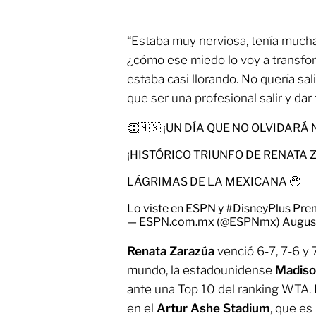
​“Estaba muy nerviosa, tenía mucha
¿cómo ese miedo lo voy a transfo
estaba casi llorando. No quería sali
que ser una profesional salir y dar
👏🇲🇽 ¡UN DÍA QUE NO OLVIDARÁ
¡HISTÓRICO TRIUNFO DE RENATA 
LÁGRIMAS DE LA MEXICANA 🥹
Lo viste en ESPN y
#DisneyPlus
Pre
— ESPN.com.mx (@ESPNmx)
Augus
Renata Zarazúa
venció 6-7, 7-6 y 7
mundo, la estadounidense
Madiso
ante una Top 10 del ranking WTA.
en el
Artur Ashe Stadium
, que es