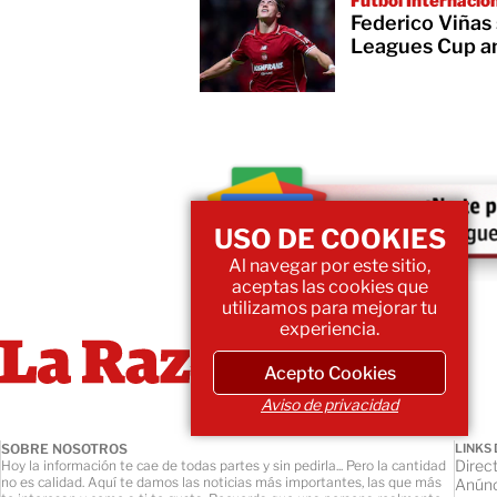
Futbol Internacio
Federico Viñas
Leagues Cup an
USO DE COOKIES
Al navegar por este sitio,
aceptas las cookies que
utilizamos para mejorar tu
experiencia.
Acepto Cookies
Aviso de privacidad
SOBRE NOSOTROS
LINKS 
Direct
Hoy la información te cae de todas partes y sin pedirla... Pero la cantidad
no es calidad. Aquí te damos las noticias más importantes, las que más
Anúnc