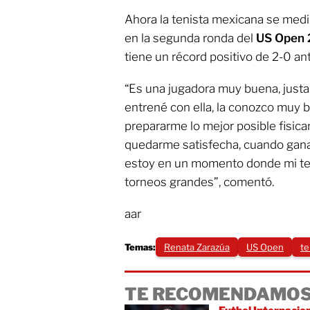
Ahora la tenista mexicana se medi
en la segunda ronda del
US Open
tiene un récord positivo de 2-0 ant
“Es una jugadora muy buena, just
entrené con ella, la conozco muy b
prepararme lo mejor posible fisi
quedarme satisfecha, cuando ganas 
estoy en un momento donde mi te
torneos grandes”, comentó.
aar
Temas:
Renata Zarazúa
US Open
te
TE RECOMENDAMOS