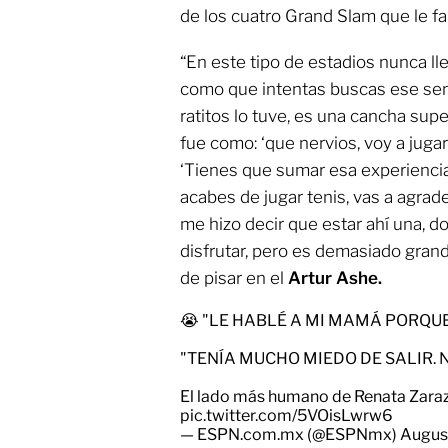
de los cuatro Grand Slam que le fal
“En este tipo de estadios nunca lle
como que intentas buscas ese sen
ratitos lo tuve, es una cancha su
fue como: ‘que nervios, voy a juga
‘Tienes que sumar esa experiencia
acabes de jugar tenis, vas a agrad
me hizo decir que estar ahí una, dos
disfrutar, pero es demasiado grand
de pisar en el
Artur Ashe.
😭 "LE HABLÉ A MI MAMÁ PORQUE
"TENÍA MUCHO MIEDO DE SALIR. N
El lado más humano de Renata Zarazú
pic.twitter.com/5VOisLwrw6
— ESPN.com.mx (@ESPNmx)
Augus