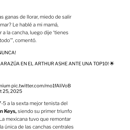
s ganas de llorar, miedo de salir
rmar? Le hablé a mi mamá,
r a la cancha, luego dije ‘tienes
 todo’”, comentó.
 NUNCA!
ZARAZÚA EN EL ARTHUR ASHE ANTE UNA TOP10! 🌟
mium
pic.twitter.com/mo1fAliVoB
t 25, 2025
-5 a la sexta mejor tenista del
n Keys,
siendo su primer triunfo
 La mexicana tuvo que remontar
 la única de las canchas centrales