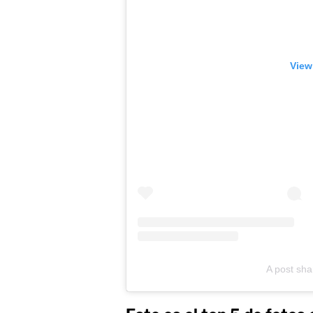
View
A post sh