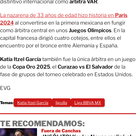
distintivo internacional como
árbitra VAR
.
La nazarena de 33 años de edad hizo historia en
París
2024
al convertirse en la primera mexicana en fungir
como árbitra central en unos
Juegos Olímpicos
. En la
capital francesa dirigió cuatro cotejos, entre ellos el
encuentro por el bronce entre Alemania y España.
Katia Itzel García
también fue la única árbitra en un juego
de la
Copa Oro 2025
, el
Curazao vs El Salvador
de la
fase de grupos del torneo celebrado en Estados Unidos.
EVG
Temas:
Katia Itzel García
liguilla
Liga BBVA MX
TE RECOMENDAMOS:
Fuera de Canchas