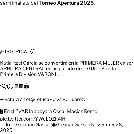
semifinalista del
Torneo Apertura 2025
.
¡HISTÓRICA! 💥
Katia Itzel García se convertirá en la PRIMERA MUJER en ser
ÁRBITRA CENTRAL en un partido de LIGUILLA en la
Primera División VARONIL.
🔍🇲🇽🟨🟥🏟
➖️ Estará en el
@TolucaFC
vs FC Juárez.
🖥 En el
#VAR
la apoyará Óscar Macías Romo.
pic.twitter.com/YWuLOZk4iH
— Juan Guzmán Gasso (@GuzmanGasso)
November 28,
2025