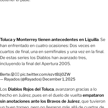
Toluca y Monterrey tienen antecedentes en Liguilla
. Se
han enfrentado en cuatro ocasiones: Dos veces en
cuartos de final, una en semifinales y una vez en la final.
De estas series los Diablos han avanzado tres,
incluyendo la final del Apertura 2005.
Berte.😜👍🏼
pic.twitter.com/ezvtBJj0ZW
— Rayados (@Rayados)
December 1, 2025
Los
Diablos Rojos del Toluca
, avanzaron gracias a lo
hecho en Juárez, pues en el duelo de vuelta
empataron
sin anotaciones ante los Bravos de Juárez
, que tuvieron
un buen torneo, pero no llegaron más allá de cuartos de