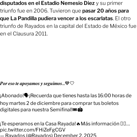
disputados en el Estadio Nemesio Diez
y su primer
triunfo fue en 2006. Tuvieron que
pasar 20 años para
que La Pandilla pudiera vencer a los escarlatas
. El otro
triunfo de Rayados en la capital del Estado de México fue
en el Clausura 2011.
𝑷𝒐𝒓 𝒆𝒔𝒐 𝒕𝒆 𝒂𝒑𝒐𝒚𝒂𝒎𝒐𝒔 𝒚 𝒔𝒆𝒈𝒖𝒊𝒎𝒐𝒔...💙🤍
¡Abonado!🗣️¡Recuerda que tienes hasta las 16:00 horas de
hoy martes 2 de diciembre para comprar tus boletos
digitales para nuestra Semifinal!🎟️🏟️
¡Te esperamos en la Casa Rayada!🔥Más información 👇🏼…
pic.twitter.com/FHiZeFgCGV
— Rayados (@Rayados)
December 2, 2025