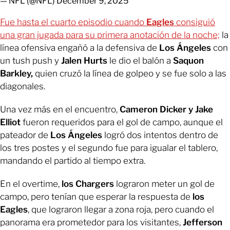
— NFL (@NFL)
December 9, 2025
Fue hasta el cuarto episodio cuando
Eagles
consiguió
una gran jugada para su primera anotación de la noche;
la
línea ofensiva engañó a la defensiva de
Los Ángeles
con
un tush push y
Jalen Hurts
le dio el balón a
Saquon
Barkley,
quien cruzó la línea de golpeo y se fue solo a las
diagonales.
Una vez más en el encuentro,
Cameron Dicker y Jake
Elliot
fueron requeridos para el gol de campo, aunque el
pateador de
Los Ángeles
logró dos intentos dentro de
los tres postes y el segundo fue para igualar el tablero,
mandando el partido al tiempo extra.
En el overtime,
los Chargers
lograron meter un gol de
campo, pero tenían que esperar la respuesta de
los
Eagles
, que lograron llegar a zona roja, pero cuando el
panorama era prometedor para los visitantes,
Jefferson