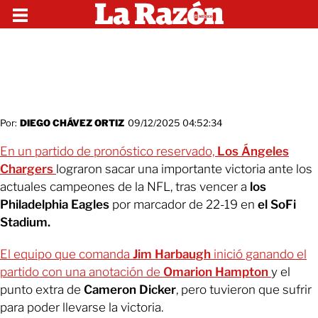
Por:
DIEGO CHÁVEZ ORTIZ
09/12/2025 04:52:34
En un partido de pronóstico reservado,
Los Ángeles
Chargers
lograron sacar una importante victoria ante los
actuales campeones de la NFL, tras vencer a
los
Philadelphia Eagles
por marcador de 22-19 en
el SoFi
Stadium.
El equipo que comanda
Jim Harbaugh
inició ganando el
partido con una anotación de
Omarion Hampton
y el
punto extra de
Cameron Dicker
, pero tuvieron que sufrir
para poder llevarse la victoria.