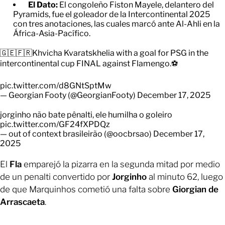
El Dato:
El congoleño Fiston Mayele, delantero del
Pyramids, fue el goleador de la Intercontinental 2025
con tres anotaciones, las cuales marcó ante Al-Ahli en la
África-Asia-Pacífico.
🇬🇪🇫🇷Khvicha Kvaratskhelia with a goal for PSG in the
intercontinental cup FINAL against Flamengo.⚽️
pic.twitter.com/d8GNtSptMw
— Georgian Footy (@GeorgianFooty)
December 17, 2025
jorginho não bate pênalti, ele humilha o goleiro
pic.twitter.com/GF24fXPDQz
— out of context brasileirão (@oocbrsao)
December 17,
2025
El
Fla
emparejó la pizarra en la segunda mitad por medio
de un penalti convertido por
Jorginho
al minuto 62, luego
de que Marquinhos cometió una falta sobre
Giorgian de
Arrascaeta
.