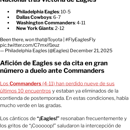
Philadelphia Eagles
: 10-5
Dallas Cowboys
: 6-7
Washington Commanders
: 4-11
New York Giants
: 2-12
Been there, won that
@Toyota
|
#FlyEaglesFly
pic.twitter.com/C7mxif1euz
— Philadelphia Eagles (@Eagles)
December 21, 2025
Afición de Eagles se da cita en gran
número a duelo ante Commanders
Los
Commanders
(4-11) han perdido nueve de sus
últimos 10 encuentros
y estaban ya eliminados de la
contienda de postemporada. En estas condiciones, había
mucho verde en las gradas.
Los cánticos de
“¡Eagles!”
resonaban frecuentemente y
los gritos de “¡Cooooop!” saludaron la intercepción de