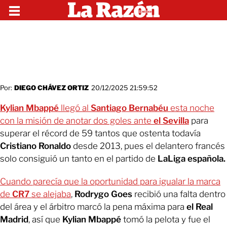
Por:
DIEGO CHÁVEZ ORTIZ
20/12/2025 21:59:52
Kylian Mbappé
llegó al
Santiago Bernabéu
esta noche
con la misión de anotar dos goles ante
el Sevilla
para
superar el récord de 59 tantos que ostenta todavía
Cristiano Ronaldo
desde 2013, pues el delantero francés
solo consiguió un tanto en el partido de
LaLiga española.
Cuando parecía que la oportunidad para igualar la marca
de
CR7
se alejaba
,
Rodrygo Goes
recibió una falta dentro
del área y el árbitro marcó la pena máxima para
el Real
Madrid
, así que
Kylian Mbappé
tomó la pelota y fue el