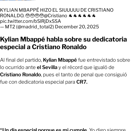
KYLIAN MBAPPÉ HIZO EL SIUUUUU DE CRISTIANO
RONALDO. 🥹🥹🥹🥹
@Cristiano
🐐🐐🐐🐐🐐🐐
pic.twitter.com/bSlRjDxSSA
— MT2 (@madrid_total2)
December 20, 2025
Kylian Mbappé habla sobre su dedicatoria
especial a Cristiano Ronaldo
Al final del partido,
Kylian Mbappé
fue entrevistado sobre
lo ocurrido ante
el Sevilla
y el récord que igualó de
Cristiano Ronaldo
, pues el tanto de penal que consiguió
fue con dedicatoria especial para
CR7.
“Un día especial porque es mi cumple.
Yo digo siempre