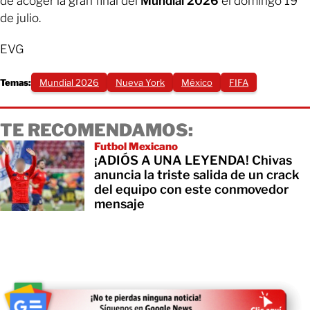
de acoger la gran final del
Mundial 2026
el domingo 19
de julio.
EVG
Temas:
Mundial 2026
Nueva York
México
FIFA
TE RECOMENDAMOS:
Futbol Mexicano
¡ADIÓS A UNA LEYENDA! Chivas
anuncia la triste salida de un crack
del equipo con este conmovedor
mensaje