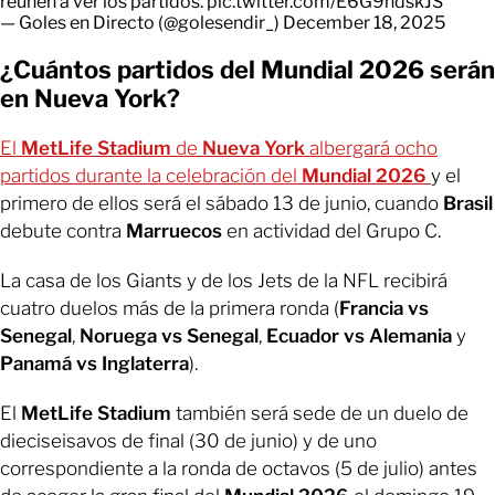
reúnen a ver los partidos.
pic.twitter.com/E6G9ndskJS
— Goles en Directo (@golesendir_)
December 18, 2025
¿Cuántos partidos del Mundial 2026 serán
en Nueva York?
El
MetLife Stadium
de
Nueva York
albergará ocho
partidos durante la celebración del
Mundial 2026
y el
primero de ellos será el sábado 13 de junio, cuando
Brasil
debute contra
Marruecos
en actividad del Grupo C.
La casa de los Giants y de los Jets de la NFL recibirá
cuatro duelos más de la primera ronda (
Francia vs
Senegal
,
Noruega vs Senegal
,
Ecuador vs Alemania
y
Panamá vs Inglaterra
).
El
MetLife Stadium
también será sede de un duelo de
dieciseisavos de final (30 de junio) y de uno
correspondiente a la ronda de octavos (5 de julio) antes