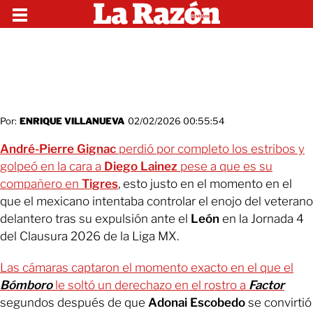
Por:
ENRIQUE VILLANUEVA
02/02/2026 00:55:54
André-Pierre Gignac
perdió por completo los estribos y
golpeó en la cara a
Diego Lainez
pese a que es su
compañero en
Tigres
, esto justo en el momento en el
que el mexicano intentaba controlar el enojo del veterano
delantero tras su expulsión ante el
León
en la Jornada 4
del Clausura 2026 de la Liga MX.
Las cámaras captaron el momento exacto en el que el
Bómboro
le soltó un derechazo en el rostro a
Factor
segundos después de que
Adonai Escobedo
se convirtió