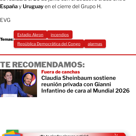
España
y
Uruguay
en el cierre del Grupo H.
EVG
Estadio Akron
incendios
Temas:
República Democrática del Congo
alarmas
TE RECOMENDAMOS:
Fuera de canchas
Claudia Sheinbaum sostiene
reunión privada con Gianni
Infantino de cara al Mundial 2026