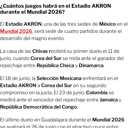
¿Cuántos juegos habrá en el Estadio AKRON
durante el Mundial 2026?
El
Estadio AKRON
, una de las tres sedes de
México
en el
Mundial 2026
, será sede de cuatro partidos durante el
desarrollo del magno evento.
La casa de las
Chivas r
ecibirá su primer duelo el 11 de
junio, cuando
Corea del Sur
se mida ante el ganador del
repechaje entre
República Checa
y
Dinamarca
.
El 18 de junio, la
Selección Mexicana
enfrentará en el
Estadio AKRON
a
Corea del Sur
en su segundo
compromiso en la justa. El 23 de junio,
Colombia
se
medirá ante el vencedor del repechaje entre
Jamaica
y
República Democrática del Congo
.
El último duelo en Guadalajara durante el
Mundial 2026
se realizará el 26 de junio con el atractivo cruce entre