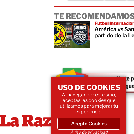
TE RECOMENDAMOS
Futbol Internacio
América vs San
partido de la 
USO DE COOKIES
Al navegar por este sitio,
aceptas las cookies que
utilizamos para mejorar tu
experiencia.
Acepto Cookies
Aviso de privacidad