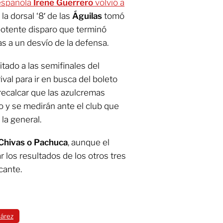
a española
Irene Guerrero
volvió a
la dorsal ‘8′ de las
Águilas
tomó
 potente disparo que terminó
as a un desvío de la defensa.
itado a las semifinales del
ival para ir en busca del boleto
e recalcar que las azulcremas
o y se medirán ante el club que
 la general.
 Chivas o Pachuca
, aunque el
 los resultados de los otros tres
cante.
uárez