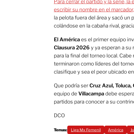
Para cerrar el partido y la serie, l
escribir su nombre en el marcador,
la pelota fuera del área y sacó un
colándose en la cabaña rival, graci
El América
es el primer equipo inv
Clausura 2026
y ya esperan a su r
para la final del torneo local. Cab
terminaron como líderes del torne
clasifique y sea el peor ubicado en
Que podría ser
Cruz Azul, Toluca,
equipo de
Villacampa
debe esperar
partidos para conocer a su contrin
DCO
Temas:
Liga Mx Femenil
América
J