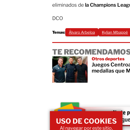
eliminados de
la Champions Leag
DCO
Temas:
Álvaro Arbeloa
Kylian Mbappé
TE RECOMENDAMOS
Otros deportes
Juegos Centroa
medallas que M
USO DE COOKIES
Al navegar por este sitio,