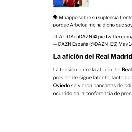
🗣️ Mbappé sobre su suplencia frente 
porque Arbeloa me ha dicho que soy e
#LALIGAenDAZN
⚽
pic.twitter.c
— DAZN España (@DAZN_ES)
May 1
La afición del Real Madrid
La tensión entre la afición del
Real
presidente sigue latente, tanto qu
Oviedo
se vieron pancartas de odi
ocurrido en la conferencia de pre