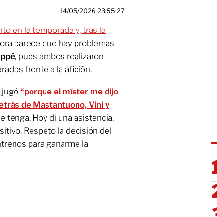
14/05/2026 23:55:27
o en la temporada y, tras la
hora parece que hay problemas
appé
, pues ambos realizaron
ados frente a la afición.
 jugó
“porque el míster me dijo
detrás de Mastantuono, Vini y
 tenga. Hoy di una asistencia,
itivo. Respeto la decisión del
entrenos para ganarme la