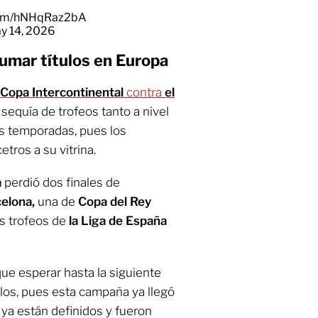
.com/hNHqRaz2bA
y 14, 2026
sumar títulos en Europa
 Copa Intercontinental
contra
el
 sequía de trofeos tanto a nivel
s temporadas, pues los
ros a su vitrina.
a
perdió dos finales de
celona,
una de
Copa del Rey
os trofeos de
la Liga de España
ue esperar hasta la siguiente
ulos, pues esta campaña ya llegó
s ya están definidos y fueron