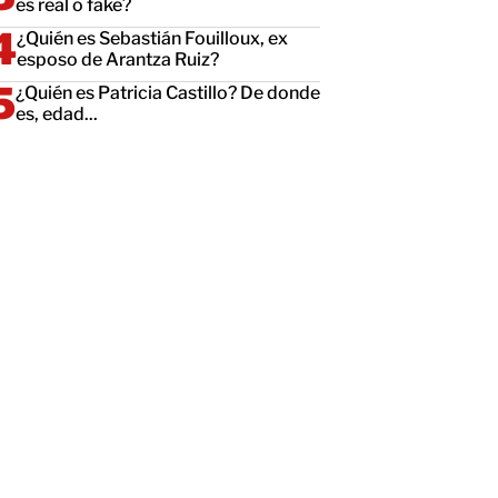
es real o fake?
¿Quién es Sebastián Fouilloux, ex
esposo de Arantza Ruiz?
¿Quién es Patricia Castillo? De donde
es, edad...