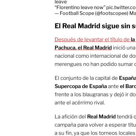
leave
“Florentino leave now”
pic.twitter
— Football Scope (@footscopee)
Ma
El Real Madrid sigue sin 
Después de levantar el título de
la
Pachuca, el Real Madrid
inició una
nacional como internacional de do
merengues no han podido sumar cet
El conjunto de la capital de
Españ
Supercopa de España
ante
el Bar
frente a los blaugranas y dejó ir d
ante el acérrimo rival.
La afición del
Real Madrid
tendrá q
campaña para volver a esperar tít
a su fin, ya que los torneos locale