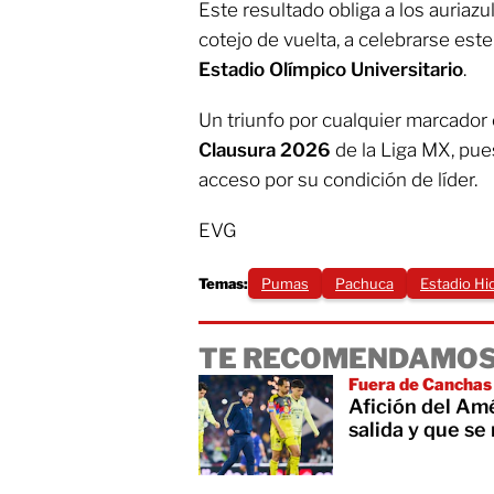
Este resultado obliga a los auriazul
cotejo de vuelta, a celebrarse es
Estadio Olímpico Universitario
.
Un triunfo por cualquier marcador c
Clausura 2026
de la Liga MX, pues
acceso por su condición de líder.
EVG
Temas:
Pumas
Pachuca
Estadio Hi
TE RECOMENDAMOS
Fuera de Canchas
Afición del Amé
salida y que se