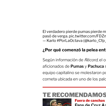
El verdadero pierde pumas pierde mi 
pasó de verga.
pic.twitter.com/FDZ
— Karlo #PorLaOctava (@karlo_Cfp
¿Por qué comenzó la pelea ent
Según información de
Récord
, el 
aficionados de
Pumas
y
Pachuca
s
equipo capitalino se molestaron p
corneta ubicada en uno de los pal
TE RECOMENDAMOS
Fuera de canchas
Fans de Cruz Az