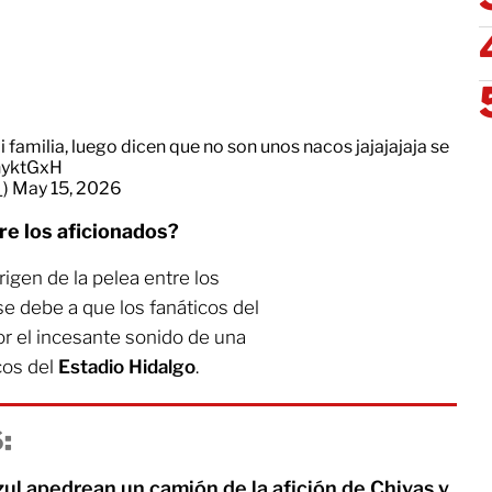
familia, luego dicen que no son unos nacos jajajajaja se
nyktGxH
_)
May 15, 2026
re los aficionados?
origen de la pelea entre los
e debe a que los fanáticos del
or el incesante sonido de una
cos del
Estadio Hidalgo
.
:
ul apedrean un camión de la afición de Chivas y