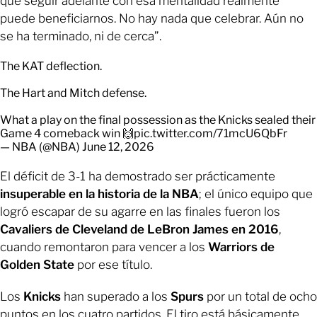
que seguir adelante con esa mentalidad realmente
puede beneficiarnos. No hay nada que celebrar. Aún no
se ha terminado, ni de cerca”.
The KAT deflection.
The Hart and Mitch defense.
What a play on the final possession as the Knicks sealed their
Game 4 comeback win 🙌
pic.twitter.com/71mcU6QbFr
— NBA (@NBA)
June 12, 2026
El déficit de 3-1 ha demostrado ser prácticamente
insuperable en la historia de la NBA
; el único equipo que
logró escapar de su agarre en las finales fueron los
Cavaliers
de
Cleveland de LeBron James en 2016
,
cuando remontaron para vencer a los
Warriors de
Golden State
por ese título.
Los
Knicks
han superado a los
Spurs
por un total de ocho
puntos en los cuatro partidos. El tiro está básicamente