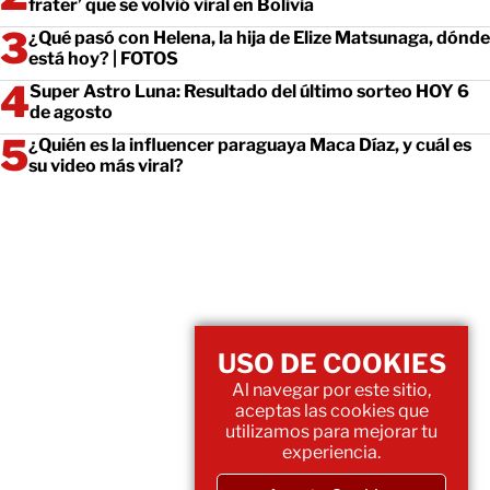
frater’ que se volvió viral en Bolivia
¿Qué pasó con Helena, la hija de Elize Matsunaga, dónde
está hoy? | FOTOS
Super Astro Luna: Resultado del último sorteo HOY 6
de agosto
¿Quién es la influencer paraguaya Maca Díaz, y cuál es
su video más viral?
USO DE COOKIES
Al navegar por este sitio,
aceptas las cookies que
utilizamos para mejorar tu
experiencia.