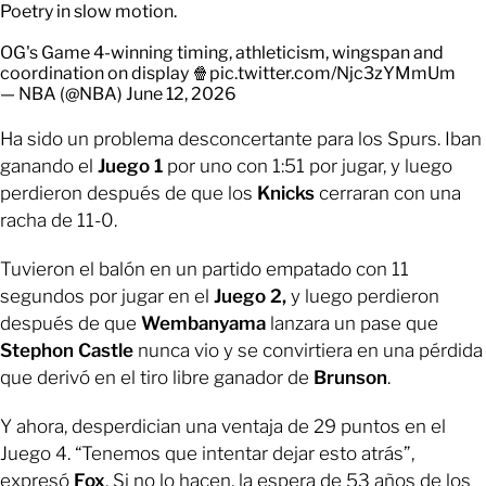
Poetry in slow motion.
OG's Game 4-winning timing, athleticism, wingspan and
coordination on display 🍿
pic.twitter.com/Njc3zYMmUm
— NBA (@NBA)
June 12, 2026
Ha sido un problema desconcertante para los Spurs. Iban
ganando el
Juego 1
por uno con 1:51 por jugar, y luego
perdieron después de que los
Knicks
cerraran con una
racha de 11-0.
Tuvieron el balón en un partido empatado con 11
segundos por jugar en el
Juego 2,
y luego perdieron
después de que
Wembanyama
lanzara un pase que
Stephon Castle
nunca vio y se convirtiera en una pérdida
que derivó en el tiro libre ganador de
Brunson
.
Y ahora, desperdician una ventaja de 29 puntos en el
Juego 4. “Tenemos que intentar dejar esto atrás”,
expresó
Fox
. Si no lo hacen, la espera de 53 años de los