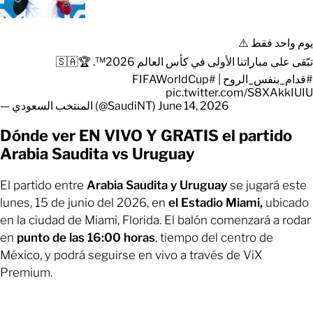
يوم واحد فقط ⚠️
تبّقى على مباراتنا الأولى في كأس العالم 2026™️. 🏆🇸🇦
#FIFAWorldCup
|
#قدام_بنفس_الروح
pic.twitter.com/S8XAkkIUIU
— المنتخب السعودي (@SaudiNT)
June 14, 2026
Dónde ver EN VIVO Y GRATIS el partido
Arabia Saudita vs Uruguay
El partido entre
Arabia Saudita y Uruguay
se jugará este
lunes, 15 de junio del 2026, en
el Estadio Miami,
ubicado
en la ciudad de Miami, Florida. El balón comenzará a rodar
en
punto de las 16:00 horas
, tiempo del centro de
México, y podrá seguirse en vivo a través de ViX
Premium.