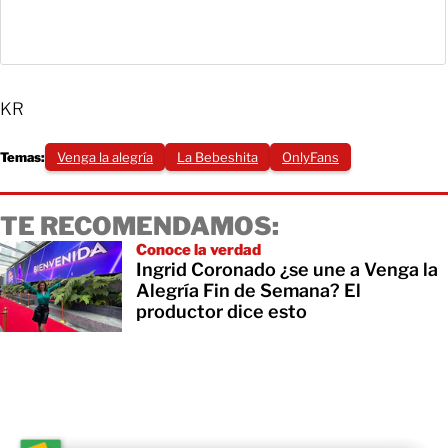
KR
Temas:
Venga la alegría
La Bebeshita
OnlyFans
TE RECOMENDAMOS:
Conoce la verdad
Ingrid Coronado ¿se une a Venga la
Alegría Fin de Semana? El
productor dice esto