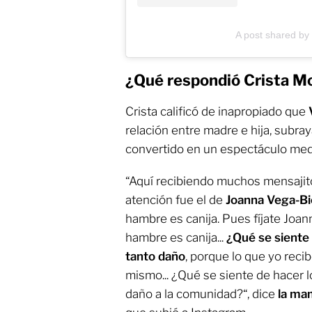
A post shared by
¿Qué respondió Crista M
Crista calificó de inapropiado que
relación entre madre e hija, subra
convertido en un espectáculo medi
“Aquí recibiendo muchos mensajito
atención fue el de
Joanna Vega-Bi
hambre es canija. Pues fíjate Joann
hambre es canija...
¿Qué se siente 
tanto daño
, porque lo que yo recib
mismo... ¿Qué se siente de hacer l
daño a la comunidad?“, dice
la ma