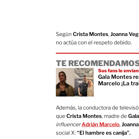
Según
Crista Montes
,
Joanna Veg
no actúa con el respeto debido.
TE RECOMENDAMOS
Sus fans le envía
Gala Montes re
Marcelo ¡La tra
Además, la conductora de televisón
que
Crista Montes
, madre de
Gal
influencer
Adrián Marcelo
,
Joann
social X:
“El hambre es canija”.