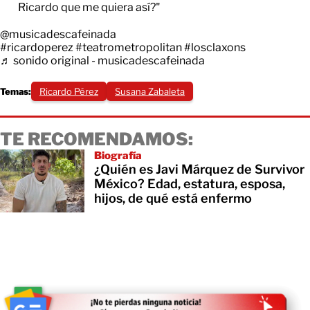
Ricardo que me quiera así?"
@musicadescafeinada
#ricardoperez
#teatrometropolitan
#losclaxons
♬ sonido original - musicadescafeinada
Temas:
Ricardo Pérez
Susana Zabaleta
TE RECOMENDAMOS:
Biografía
¿Quién es Javi Márquez de Survivor
México? Edad, estatura, esposa,
hijos, de qué está enfermo