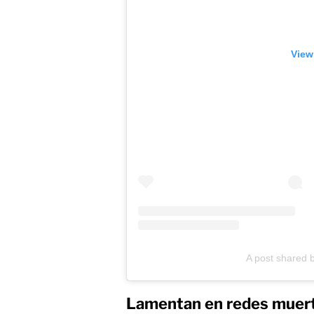
View
A post shared 
Lamentan en redes muert