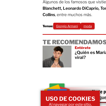
Algunos de los famosos que visti
Blanchett, Leonardo DiCaprio, Tom
Collins
, entre muchos más.
Temas:
Giorgio Armani
moda
TE RECOMENDAMOS
Entérate
¿Quién es Mari
viral?
USO DE COOKIES
Al navegar por este sitio,