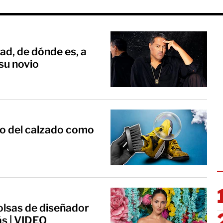
d, de dónde es, a
 su novio
do del calzado como
lsas de diseñador
ás | VIDEO