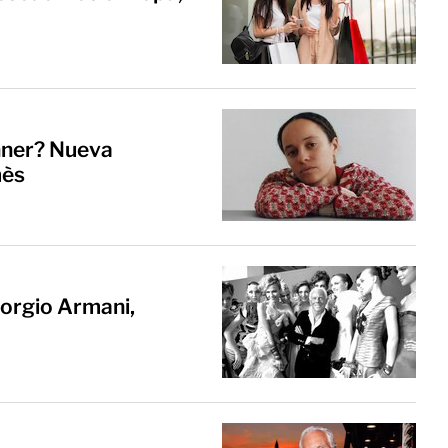
nner? Nueva
mès
iorgio Armani,