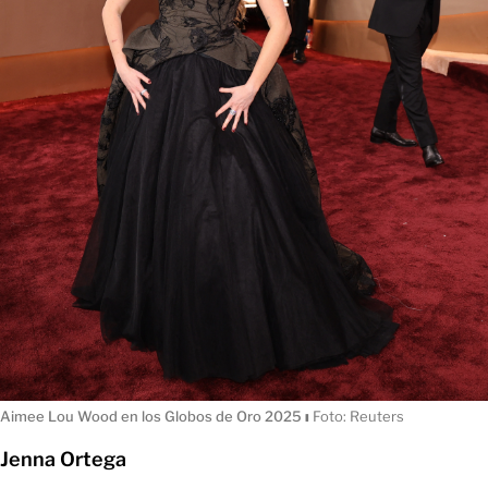
Aimee Lou Wood en los Globos de Oro 2025
ı
Foto: Reuters
Jenna Ortega
Jenna Ortega arrives at
#GoldenGlobes
pic.twitter.com/2lq9q6dHKc