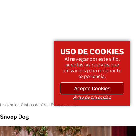
USO DE COOKIES
Al navegar por este sitio,
aceptas las cookies que
Priyanka Chopra y Nick Jonas en los Globos de Oro
ı
Foto: AP
utilizamos para mejorar tu
experiencia.
LISA
Acepto Cookies
Aviso de privacidad