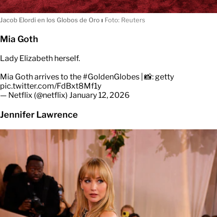
Jacob Elordi en los Globos de Oro
ı
Foto: Reuters
Mia Goth
Lady Elizabeth herself.
Mia Goth arrives to the
#GoldenGlobes
| 📸: getty
pic.twitter.com/FdBxt8Mf1y
— Netflix (@netflix)
January 12, 2026
Jennifer Lawrence