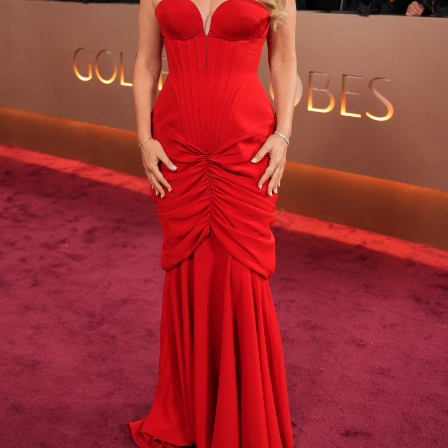
Variety Golden Globes Red Carpet Pre-Show presented by
@AmazonFireTV
pic.twitter.com/cE0yYBylWH
— Variety (@Variety)
January 11, 2026
Alicia Silverstone