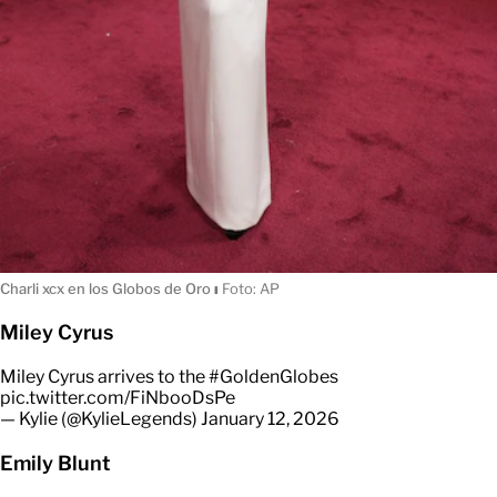
Charli xcx en los Globos de Oro
ı
Foto: AP
Miley Cyrus
Miley Cyrus arrives to the
#GoldenGlobes
pic.twitter.com/FiNbooDsPe
— Kylie (@KylieLegends)
January 12, 2026
Emily Blunt