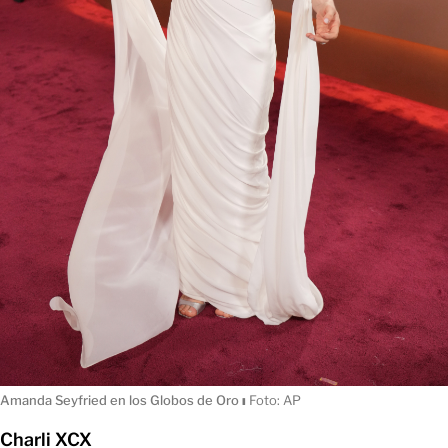
Amanda Seyfried en los Globos de Oro
ı
Foto: AP
Charli XCX