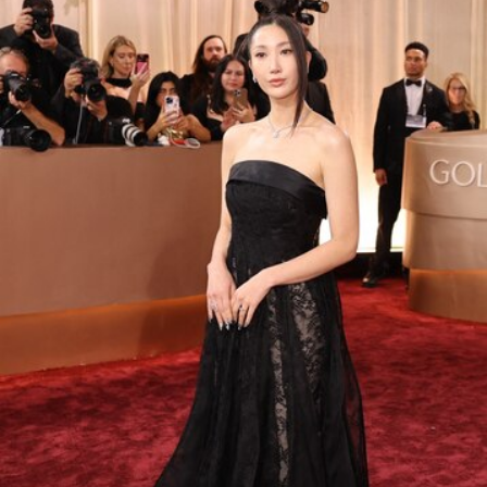
Colman Domingo en los Globos de Oro
ı
Foto: Reuters
Selena Gomez
Selena Gomez and Benny Blanco have a night out at the
#GoldenGlobes
pic.twitter.com/cNWH71aNcM
— The Hollywood Reporter (@THR)
January 11, 2026
EJAE