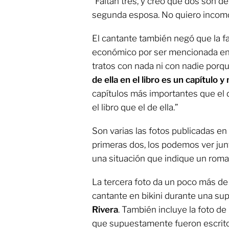
“Faltan tres, y creo que dos son d
segunda esposa. No quiero incomod
El cantante también negó que la f
económico por ser mencionada en s
tratos con nada ni con nadie porq
de ella en el libro es un capítulo 
capítulos más importantes que el 
el libro que el de ella.”
Son varias las fotos publicadas en 
primeras dos, los podemos ver ju
una situación que indique un rom
La tercera foto da un poco más de q
cantante en bikini durante una su
Rivera
. También incluye la foto d
que supuestamente fueron escrit