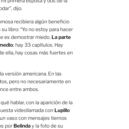
e mi primera esposa y dos de la
ar”, dijo.
amosa recibiera algún beneficio
u libro: “Yo no estoy para hacer
ue es demostrar miedo.
La parte
y medio
; hay 33 capítulos. Hay
de ella, hay cosas más fuertes en
la versión americana. En las
ntos, pero no necesariamente en
ance entre ambos.
ué hablar, con la aparición de la
puesta videollamada con
Lupillo
e un vaso con mensajes tiernos
os por
Belinda
y la foto de su