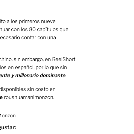
ito a los primeros nueve
inuar con los 80 capítulos que
necesario contar con una
chino, sin embargo, en ReelShort
los en español, por lo que sin
nte y millonario dominante
.
isponibles sin costo en
de
roushuamanimonzon.
 Monzón
gustar: