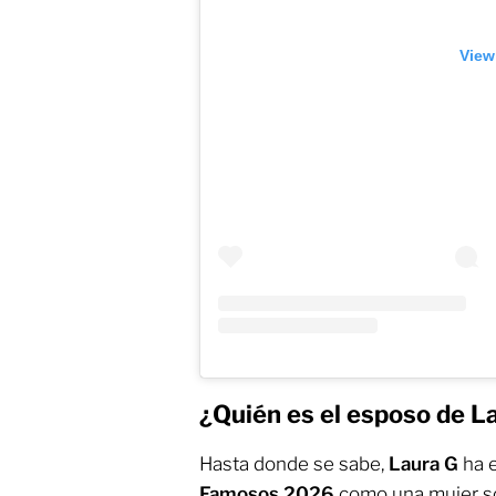
View
¿Quién es el esposo de L
Hasta donde se sabe,
Laura G
ha 
Famosos 2026
como una mujer so