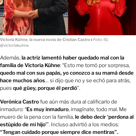
Victoria Kühne, la nueva novia de Cristian Castro
ı
Foto: IG:
@victoriakuhne
Además,
la actriz lamentó haber quedado mal con la
familia de Victoria Kühne
: “Esto me tomó por sorpresa,
quedo mal con sus papás, yo conozco a su mamá desde
hace muchos años
… si dijo que no y se echó para atrás,
pues
qué güey, porque él perdió
”.
Verónica Castro
fue aún más dura al calificarlo de
inmaduro: “
Es muy inmaduro
, imagínate, todo mal. Me
muero de la pena con la familia,
le debo decir ‘perdona al
estúpido de mi hijo’
”. Incluso advirtió a los medios:
“Tengan cuidado porque siempre dice mentiras”.