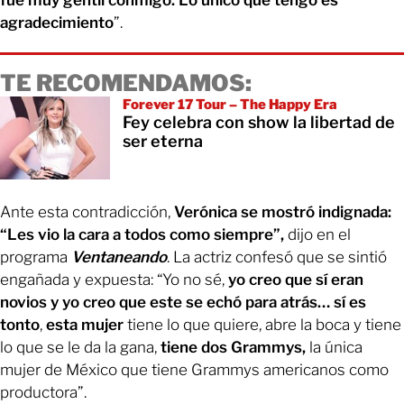
fue muy gentil conmigo. Lo único que tengo es
agradecimiento
”.
TE RECOMENDAMOS:
Forever 17 Tour – The Happy Era
Fey celebra con show la libertad de
ser eterna
Ante esta contradicción,
Verónica se mostró indignada:
“Les vio la cara a todos como siempre”,
dijo en el
programa
Ventaneando
. La actriz confesó que se sintió
engañada y expuesta: “Yo no sé,
yo creo que sí eran
novios y yo creo que este se echó para atrás… sí es
tonto
,
esta mujer
tiene lo que quiere, abre la boca y tiene
lo que se le da la gana,
tiene dos Grammys,
la única
mujer de México que tiene Grammys americanos como
productora”.