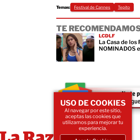
Temas:
Festival de Cannes
Tepito
TE RECOMENDAMOS
LCDLF
La Casa de los
NOMINADOS es
USO DE COOKIES
Al navegar por este sitio,
aceptas las cookies que
utilizamos para mejorar tu
experiencia.