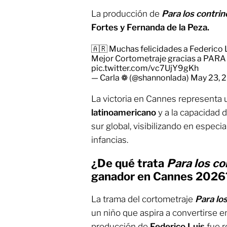
La producción de
Para los contri
Fortes y Fernanda de la Peza.
🇦🇷 Muchas felicidades a Federico L
Mejor Cortometraje gracias a PA
pic.twitter.com/vc7UjY9gKh
— Carla ❁ (@shannonlada)
May 23, 
La victoria en Cannes representa
latinoamericano
y a la capacidad 
sur global, visibilizando en especia
infancias.
¿De qué trata
Para los co
ganador en Cannes 2026
La trama del cortometraje
Para lo
un niño que aspira a convertirse 
producción de
Federico Luis
fue 