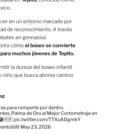
xico.
crecer en un entorno marcado por
idad de reconocimiento. A través
mbates en gimnasios
uestra cómo
el boxeo se convierte
 para muchos jóvenes de Tepito.
itir la dureza del boxeo infantil
un niño que busca abrirse camino
es
:
oras para romperte por dentro.
ntes
, Palma de Oro al Mejor Cortometraje en
🎬🇦🇷
pic.twitter.com/TTXuADgmkY
mentobill)
May 23, 2026