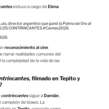
ncantes
estuvo a cargo de
Elena
uis, director argentino que ganó la Palma de Oro al
RA LOS CONTRINCANTES.
#Cannes2026
2026
 un
reconocimiento al cine
de narrar realidades comunes del
l la complejidad de la vida de las
ntrincantes
, filmado en Tepito y
?
s contrincantes
sigue a
Damián
,
en campeón de boxeo. La
rodada en
Tepito,
conocido como