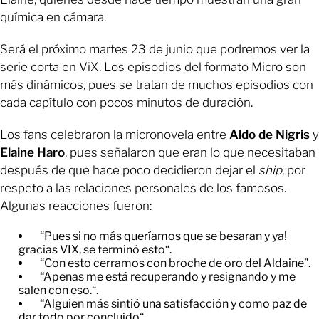
química en cámara.
Será el próximo martes 23 de junio que podremos ver la
serie corta en ViX. Los episodios del formato Micro son
más dinámicos, pues se tratan de muchos episodios con
cada capítulo con pocos minutos de duración.
Los fans celebraron la micronovela entre
Aldo de Nigris
y
Elaine Haro
, pues señalaron que eran lo que necesitaban
después de que hace poco decidieron dejar el
ship
, por
respeto a las relaciones personales de los famosos.
Algunas reacciones fueron:
“Pues si no más queríamos que se besaran y ya!
gracias VIX, se terminó esto“.
“Con esto cerramos con broche de oro del Aldaine”.
“Apenas me está recuperando y resignando y me
salen con eso.“.
“Alguien más sintió una satisfacción y como paz de
dar todo por concluido“.