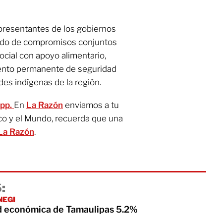
presentantes de los gobiernos
uerdo de compromisos conjuntos
social con apoyo alimentario,
ento permanente de seguridad
des indígenas de la región.
App.
En
La Razón
enviamos a tu
co y el Mundo, recuerda que una
La Razón
.
:
NEGI
d económica de Tamaulipas 5.2%