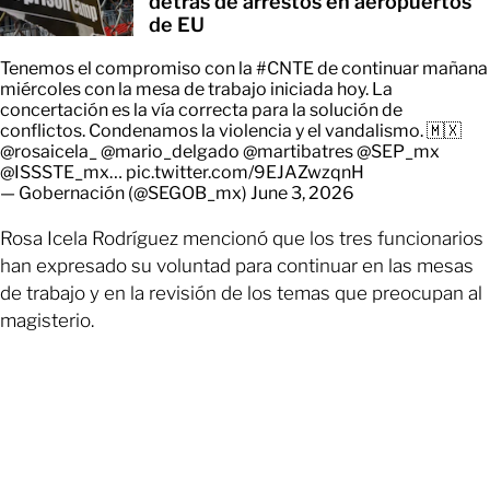
detrás de arrestos en aeropuertos
de EU
Tenemos el compromiso con la
#CNTE
de continuar mañana
miércoles con la mesa de trabajo iniciada hoy. La
concertación es la vía correcta para la solución de
conflictos. Condenamos la violencia y el vandalismo. 🇲🇽
@rosaicela_
@mario_delgado
@martibatres
@SEP_mx
@ISSSTE_mx
…
pic.twitter.com/9EJAZwzqnH
— Gobernación (@SEGOB_mx)
June 3, 2026
Rosa Icela Rodríguez mencionó que los tres funcionarios
han expresado su voluntad para continuar en las mesas
de trabajo y en la revisión de los temas que preocupan al
magisterio.