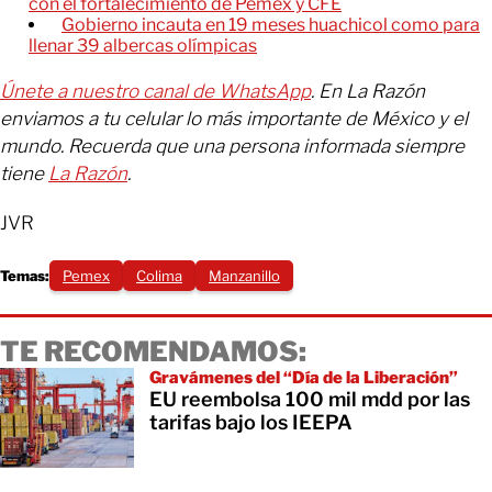
con el fortalecimiento de Pemex y CFE
Gobierno incauta en 19 meses huachicol como para
llenar 39 albercas olímpicas
Únete a nuestro canal de WhatsApp
. En La Razón
enviamos a tu celular lo más importante de México y el
mundo. Recuerda que una persona informada siempre
tiene
La Razón
.
JVR
Temas:
Pemex
Colima
Manzanillo
TE RECOMENDAMOS:
Gravámenes del “Día de la Liberación”
EU reembolsa 100 mil mdd por las
tarifas bajo los IEEPA